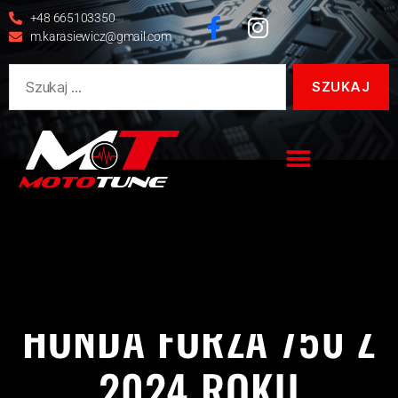
+48 665103350
m.karasiewicz@gmail.com
FORZA 750
HONDA
ODBLOKOWANIE
REALIZACJE
HONDA FORZA 750 Z
2024 ROKU