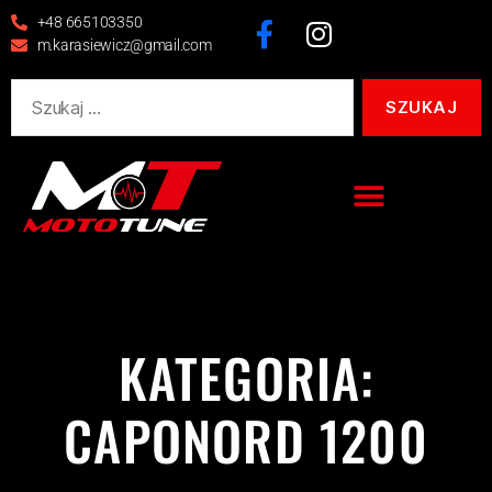
+48 665103350
m.karasiewicz@gmail.com
KATEGORIA:
CAPONORD 1200