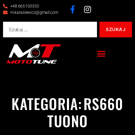
+48 665103350
m.karasiewicz@gmail.com
KATEGORIA:
RS660
TUONO