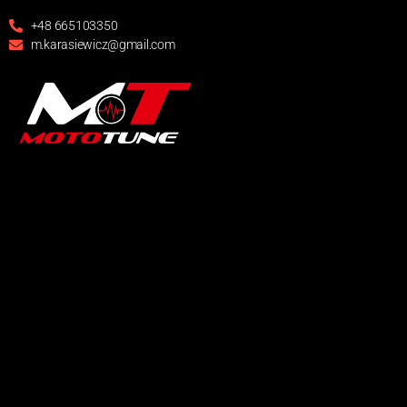
+48 665103350
m.karasiewicz@gmail.com