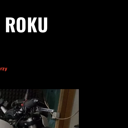
0 ROKU
rzy