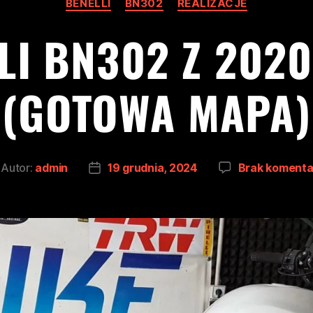
BENELLI
BN302
REALIZACJE
LI BN302 Z 202
(GOTOWA MAPA)
Autor:
admin
19 grudnia, 2024
Brak komenta