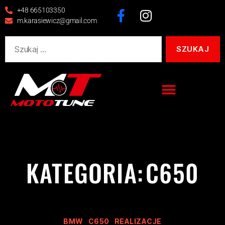
+48 665103350
m.karasiewicz@gmail.com
KATEGORIA:
C650
BMW
C650
REALIZACJE