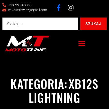
+48 665103350
m.karasiewicz@gmail.com
KATEGORIA:
XB12S
LIGHTNING