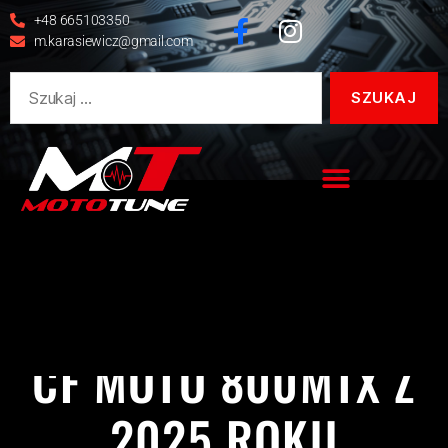
+48 665103350
m.karasiewicz@gmail.com
800MTX
CF MOTO
REALIZACJE
CF MOTO 800MTX Z
2025 ROKU