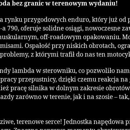
oda bez granic w terenowym wydaniu!
rynku przygodowych enduro, który już od p
-a 790, oferuje solidne osiągi, nowoczesne 
w muskularnym, off-roadowym opakowaniu. Mo
isami. Ospałość przy niskich obrotach, ogra
problemy, z którymi trafił do nas ten motocyk
sondy lambda w sterowniku, co pozwoliło nam
racy przepustnicy, dzięki czemu reakcja na g
ż pracę silnika w dolnym zakresie obrotów, 
zdy zarówno w terenie, jak i na szosie – tak,
we, terenowe serce! Jednostka napędowa prac