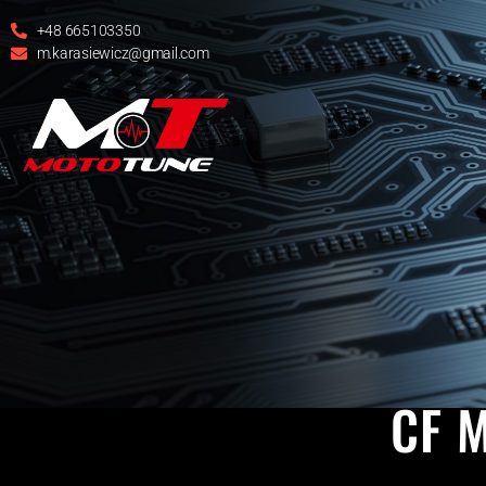
+48 665103350
m.karasiewicz@gmail.com
CF 