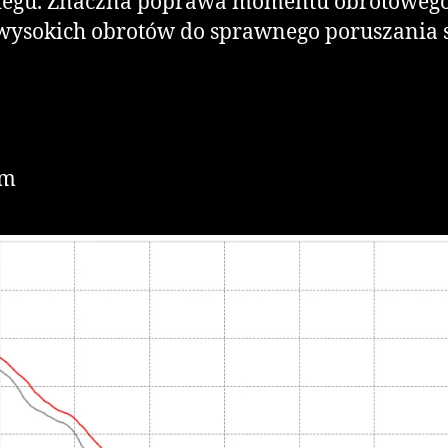
egu. Znaczna poprawa momentu obrotowego sp
 wysokich obrotów do sprawnego poruszania si
Nm