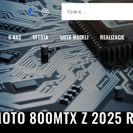
O NAS
OFERTA
LISTA MODELI
REALIZACJE
800MTX
CF MOTO
REALIZACJE
MOTO 800MTX Z 2025 