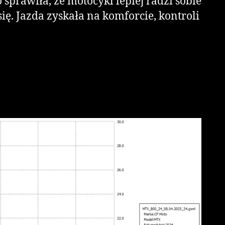
rawiła, że motocykl lepiej radzi sobie
ę. Jazda zyskała na komforcie, kontroli