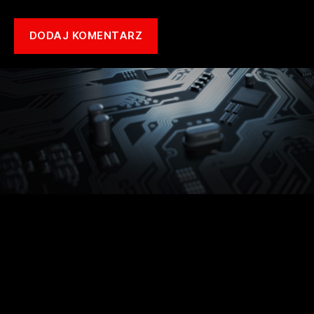
Copyright © 2021 mototune.com.pl |
Polityka prywatności
| Stworzone w
ramach
atwi.pl