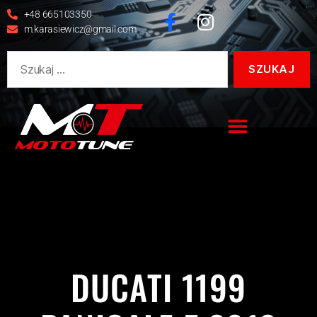
+48 665103350
m.karasiewicz@gmail.com
1199
1199 PANIGALE
DUCATI
PANIGALE
REALIZACJE
DUCATI 1199