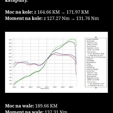
katapulty.
Moc na kole:
z 164.66 KM → 171.97 KM
Moment na kole:
z 127.27 Nm → 131.76 Nm
Moc na wale:
189.66 KM
Moment na wale:
137.31 Nm