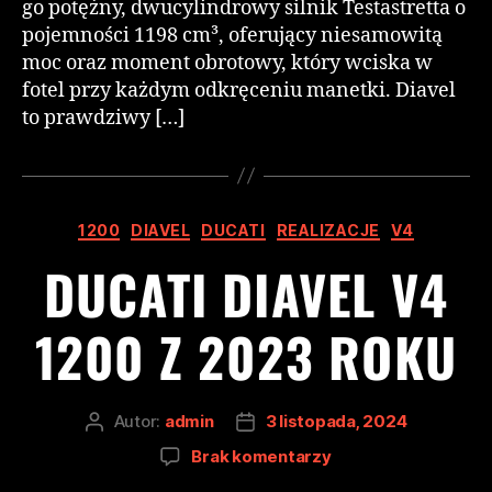
go potężny, dwucylindrowy silnik Testastretta o
pojemności 1198 cm³, oferujący niesamowitą
moc oraz moment obrotowy, który wciska w
fotel przy każdym odkręceniu manetki. Diavel
to prawdziwy […]
1200
DIAVEL
DUCATI
REALIZACJE
V4
DUCATI DIAVEL V4
1200 Z 2023 ROKU
Autor:
admin
3 listopada, 2024
Brak komentarzy