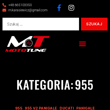
+48 665103350
m.karasiewicz@gmail.com
KATEGORIA:
955
955
955 V2 PANIGALE
DUCATI
PANIGALE