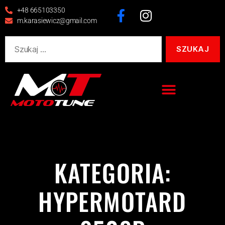
+48 665103350
m.karasiewicz@gmail.com
KATEGORIA:
HYPERMOTARD