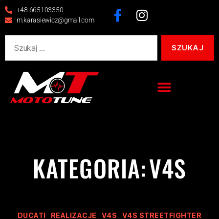
+48 665103350
m.karasiewicz@gmail.com
KATEGORIA:
V4S
DUCATI
REALIZACJE
V4S
V4S STREETFIGHTER