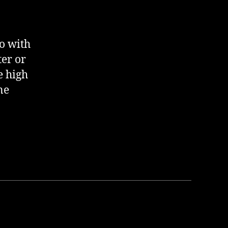
so with
ter or
e high
ne