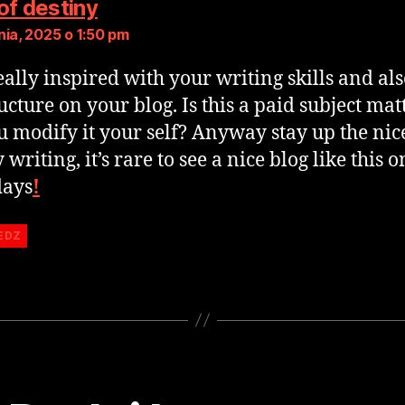
of destiny
nia, 2025 o 1:50 pm
eally inspired with your writing skills and al
ucture on your blog. Is this a paid subject mat
u modify it your self? Anyway stay up the nic
 writing, it’s rare to see a nice blog like this o
days
!
EDZ