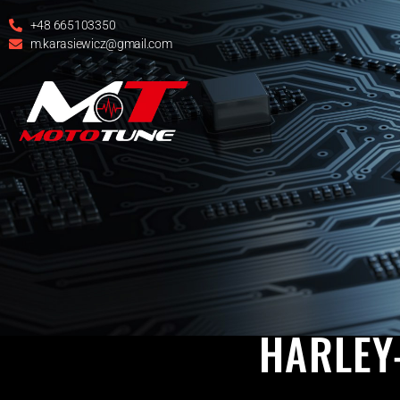
+48 665103350
m.karasiewicz@gmail.com
HARLEY