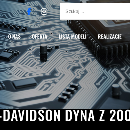
O NAS
OFERTA
LISTA MODELI
REALIZACJE
DYNA
HARLEY-DAVIDSON
REALIZACJE
-DAVIDSON DYNA Z 20