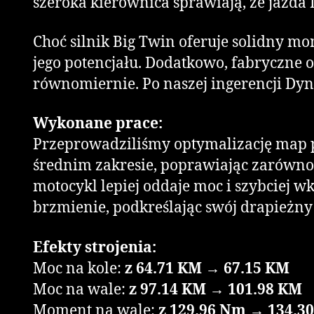
szeroka kierownica sprawiają, że jazda 
Choć silnik Big Twin oferuje solidny m
jego potencjału. Dodatkowo, fabryczne og
równomiernie. Po naszej ingerencji Dyn
Wykonane prace:
Przeprowadziliśmy optymalizację map pa
średnim zakresie, poprawiając zarówno k
motocykl lepiej oddaje moc i szybciej w
brzmienie, podkreślając swój drapieżny 
Efekty strojenia:
Moc na kole:
z 64.71 KM → 67.15 KM
Moc na wale:
z 97.14 KM → 101.98 KM
Moment na wale:
z 129.96 Nm → 134.3