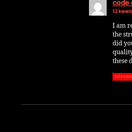
code 
12 kwiet
I am r
the str
did yo
quality
these 
ODPOWI