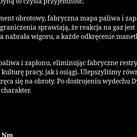
Dyną to czysta przyjemność.
oment obrotowy, fabryczna mapa paliwa i za
raniczenia sprawiają, że reakcja na gaz jest 
a nabrała wigoru, a każde odkręcenie manet
liwa i zapłonu, eliminując fabryczne restry
ulturę pracy, jak i osiągi. Ulepszyliśmy rów
kręca się na obroty. Po dostrojeniu wydechu D
charakter.
0 Nm