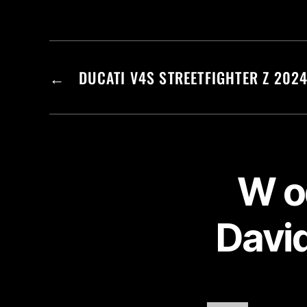
←
DUCATI V4S STREETFIGHTER Z 202
W o
Davi