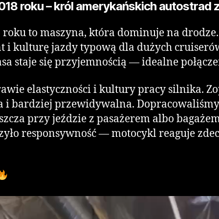
018 roku – król amerykańskich autostrad
 roku to maszyna, która dominuje na drodze
i kulturę jazdy typową dla dużych cruiserów
sa staje się przyjemnością — idealne połącze
rawie elastyczności i kultury pracy silnika.
za i bardziej przewidywalna. Dopracowaliśm
łaszcza przy jeździe z pasażerem albo bagaż
szyło responsywność — motocykl reaguje zde