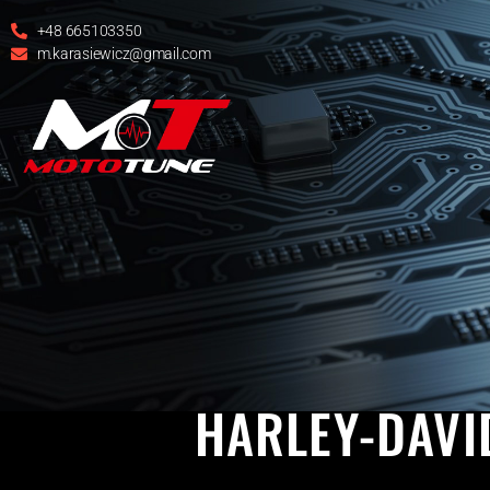
+48 665103350
m.karasiewicz@gmail.com
HARL
HARLEY-DAVI