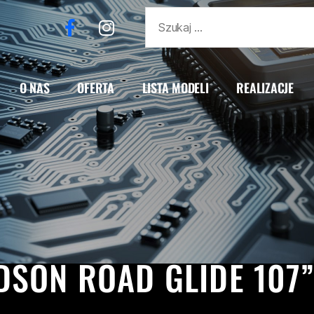
O NAS
OFERTA
LISTA MODELI
REALIZACJE
EY DAVIDSON
REALIZACJE
ROAD GLIDE
ROAD GLID
DSON ROAD GLIDE 107”