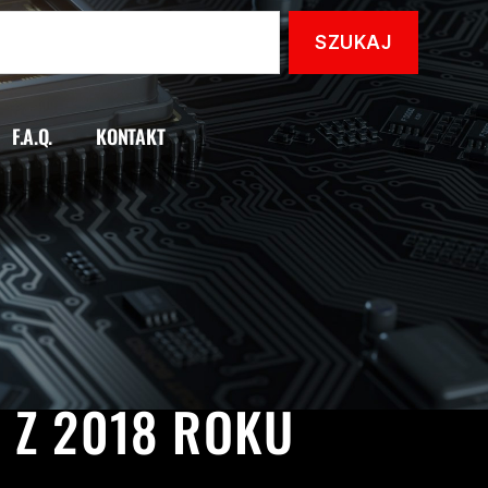
F.A.Q.
KONTAKT
E 107”
 Z 2018 ROKU