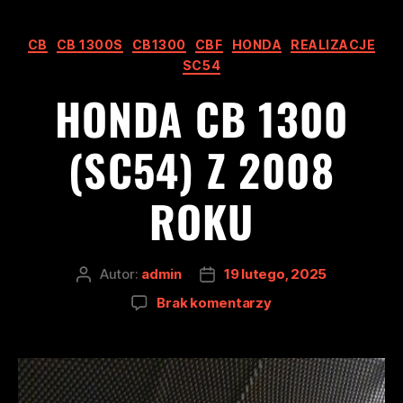
CB
CB 1300S
CB1300
CBF
HONDA
REALIZACJE
SC54
HONDA CB 1300
(SC54) Z 2008
ROKU
Autor:
admin
19 lutego, 2025
Brak komentarzy