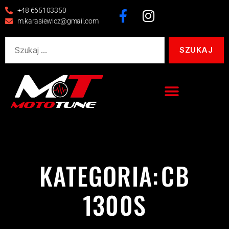
+48 665103350
m.karasiewicz@gmail.com
KATEGORIA:
CB
1300S