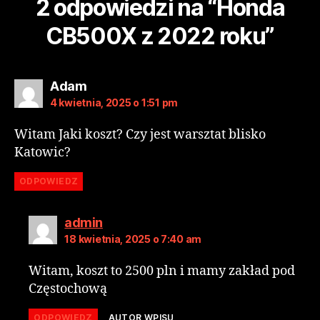
2 odpowiedzi na “Honda
CB500X z 2022 roku”
Adam
4 kwietnia, 2025 o 1:51 pm
Witam Jaki koszt? Czy jest warsztat blisko
Katowic?
ODPOWIEDZ
admin
18 kwietnia, 2025 o 7:40 am
Witam, koszt to 2500 pln i mamy zakład pod
Częstochową
ODPOWIEDZ
AUTOR WPISU