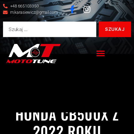
+48 665103350
m.karasiewicz@gmail.com
CB
CB500X
HONDA
REALIZACJE
HONDA CB500X Z
2022 ROKU