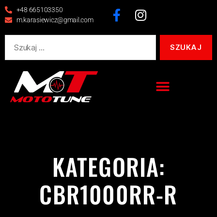
+48 665103350
m.karasiewicz@gmail.com
KATEGORIA:
CBR1000RR-R