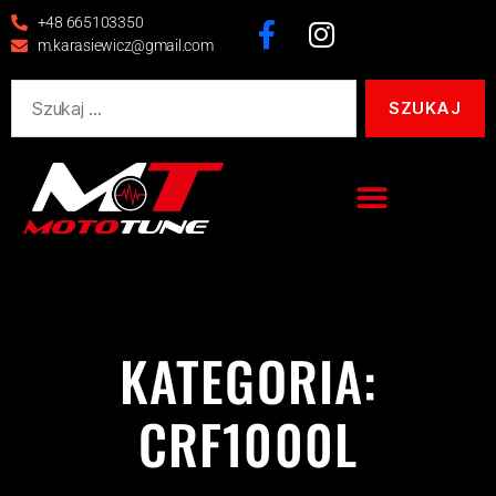
+48 665103350
m.karasiewicz@gmail.com
KATEGORIA:
CRF1000L