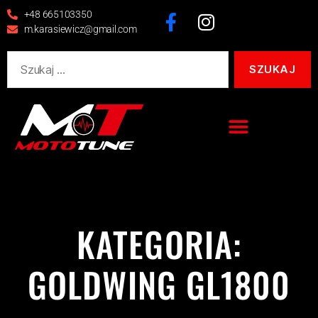
+48 665103350
m.karasiewicz@gmail.com
KATEGORIA:
GOLDWING GL1800