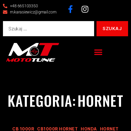
+48 665103350
m.karasiewicz@gmail.com
KATEGORIA:
HORNET
CB 1000R
CB1000R HORNET
HONDA
HORNET