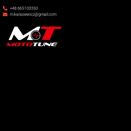
+48 665103350
m.karasiewicz@gmail.com