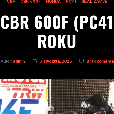
CBR
CBR 600F
HONDA
PC41
REALIZACJE
CBR 600F (PC41)
ROKU
Autor:
admin
6 stycznia, 2025
Brak komenta