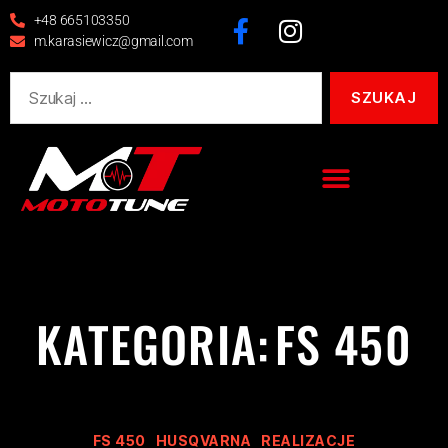
+48 665103350
m.karasiewicz@gmail.com
KATEGORIA:
FS 450
FS 450
HUSQVARNA
REALIZACJE