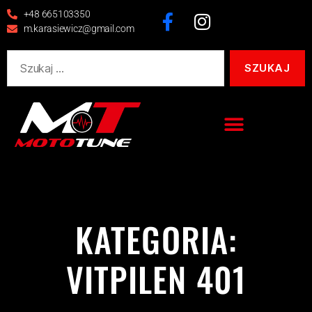
+48 665103350
m.karasiewicz@gmail.com
KATEGORIA:
VITPILEN 401