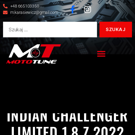
+48 665103350
m.karasiewicz@gmail.com
CHALLENGER
INDIAN
REALIZACJE
INDIAN CHALLENGER
LIMITED 1.8 Z 2022