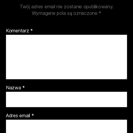
Twój adres email nie zostanie opublikowany.
Wymagane pola są oznaczone
*
Komentarz
*
Nazwa
*
Adres email
*