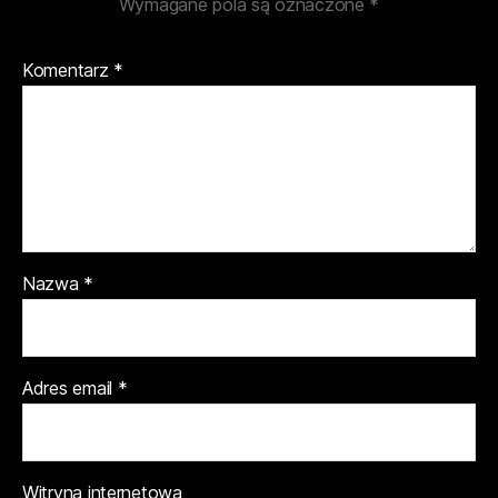
Wymagane pola są oznaczone
*
Komentarz
*
Nazwa
*
Adres email
*
Witryna internetowa