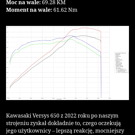
Moc na wale:
69.28 KM
Moment na wale:
61.62 Nm
Kawasaki Versys 650 z 2022 roku po naszym
strojeniu zyskał dokładnie to, czego oczekują
jego użytkownicy – lepszą reakcję, mocniejszy