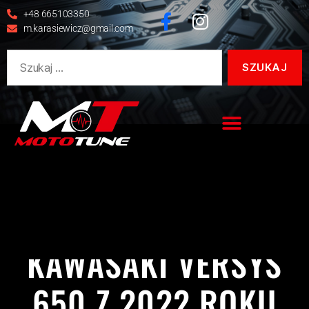
+48 665103350
m.karasiewicz@gmail.com
KAWASAKI
REALIZACJE
VERSYS 650
KAWASAKI VERSYS
650 Z 2022 ROKU