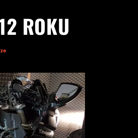
012 ROKU
rze