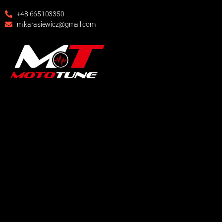
+48 665103350
m.karasiewicz@gmail.com