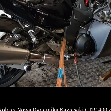
olos z Nową Dynamiką Kawasaki GTR1400 z 2