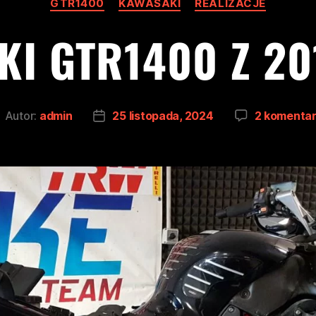
GTR1400
KAWASAKI
REALIZACJE
I GTR1400 Z 2
Autor:
admin
25 listopada, 2024
2 komenta