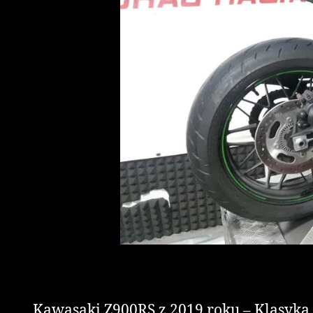
Kawasaki Z900RS z 2019 roku – Klasyk