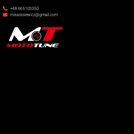
+48 665103350
m.karasiewicz@gmail.com