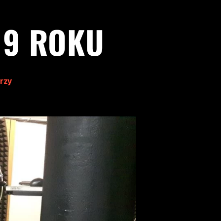
19 ROKU
rzy