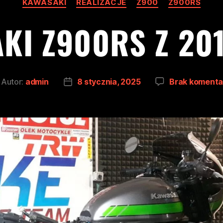
KAWASAKI
REALIZACJE
Z900
Z900RS
KI Z900RS Z 20
Autor:
admin
8 stycznia, 2025
Brak komenta