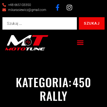
+48 665103350
m.karasiewicz@gmail.com
KATEGORIA:
450
RALLY