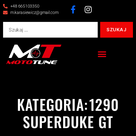
+48 665103350
m.karasiewicz@gmail.com
KATEGORIA:
1290
SUPERDUKE GT