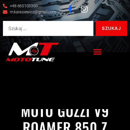
+48 665103350
m.karasiewicz@gmail.com
MOTO GUZZI
REALIZACJE
V9 ROAMER 850
MOTO GUZZI V9
ROAMER 850 Z