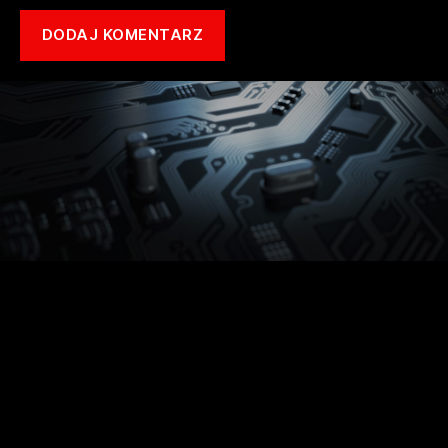
Copyright © 2021 mototune.com.pl |
Polityka prywatności
| Stworzone w
ramach
atwi.pl