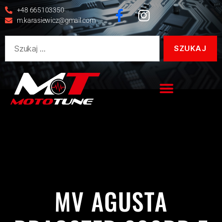
+48 665103350
m.karasiewicz@gmail.com
800
DRAGSTER
DRAGSTER 800RR
MV AGUSTA
REALIZACJE
MV AGUSTA