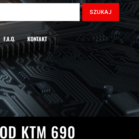
F.A.Q.
KONTAKT
AHA
ROKU)
 OD KTM 690