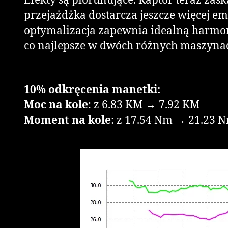
Efekty są piorunujące. Raptor teraz zas
przejażdżka dostarcza jeszcze więcej em
optymalizacja zapewnia idealną harmoni
co najlepsze w dwóch różnych maszyna
10% odkręcenia manetki:
Moc na kole
: z 6.83 KM → 7.92 KM
Moment na kole
: z 17.54 Nm → 21.23 