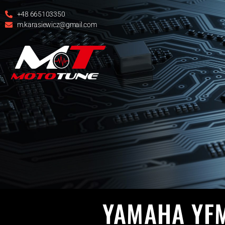
+48 665103350
m.karasiewicz@gmail.com
69
YAMA
YAMAHA YFM