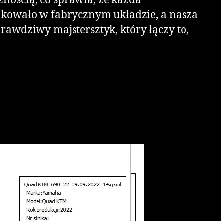
znością, co sprawia, że każda
brakowało w fabrycznym układzie, a nasza
awdziwy majstersztyk, który łączy to,