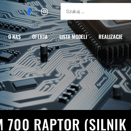
O NAS
OFERTA
LISTA MODELI
REALIZACJE
0 SMC
KTM
QUAD
RAPTOR
REALIZACJE
YAM
HA YFM 700 RAPTOR (SILNIK OD KTM 690 SM Z 2016 
 700 RAPTOR (SILNIK