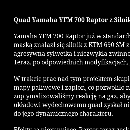
Quad Yamaha YFM 700 Raptor z Silni
Yamaha YFM 700 Raptor już w standardz
maską znalazł się silnik z KTM 690 SM 
agresywna sylwetka i niezwykła zwinność
Teraz, po odpowiednich modyfikacjach, 
W trakcie prac nad tym projektem skup
mapy paliwowe i zapłon, co pozwoliło 
zoptymalizowaliśmy reakcję na gaz, ab
układowi wydechowemu quad zyskał nie ty
do jego dynamicznego charakteru.