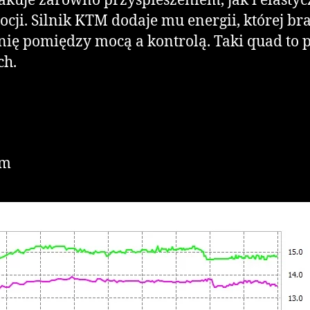
kakuje zarówno przyspieszeniem, jak i elastyc
ocji. Silnik KTM dodaje mu energii, której 
ę pomiędzy mocą a kontrolą. Taki quad to pr
ch.
Nm