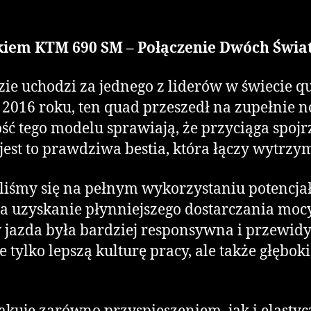
kiem KTM 690 SM – Połączenie Dwóch Świa
ie uchodzi za jednego z liderów w świecie q
z 2016 roku, ten quad przeszedł na zupełnie
 tego modelu sprawiają, że przyciąga spojrze
jest to prawdziwa bestia, która łączy wytrz
iliśmy się na pełnym wykorzystaniu potencj
na uzyskanie płynniejszego dostarczania mo
y jazda była bardziej responsywna i przew
lko lepszą kulturę pracy, ale także głęboki,