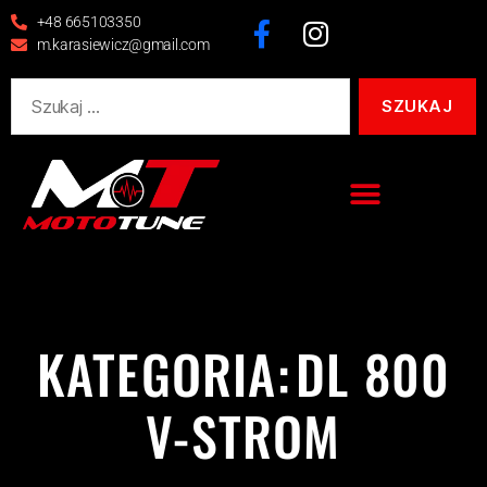
+48 665103350
m.karasiewicz@gmail.com
KATEGORIA:
DL 800
V-STROM