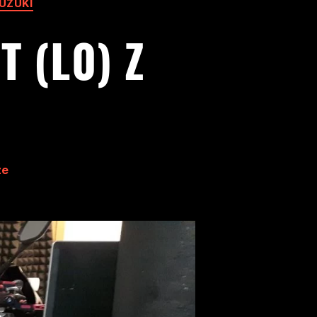
UZUKI
 (L0) Z
ze