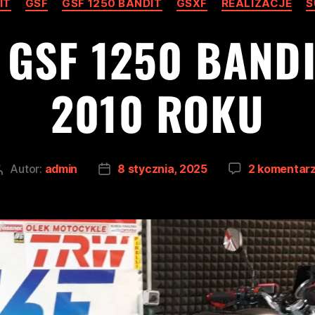
IT
GSF
GSF 1250 BANDIT
GSXF
REALIZACJE
S
 GSF 1250 BANDIT
2010 ROKU
Autor:
admin
8 stycznia, 2025
2 komentar