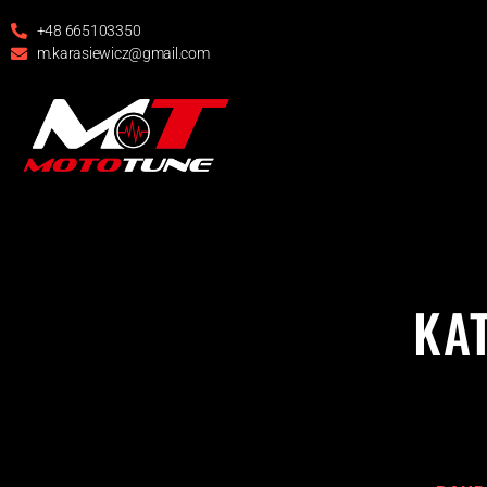
+48 665103350
m.karasiewicz@gmail.com
KA