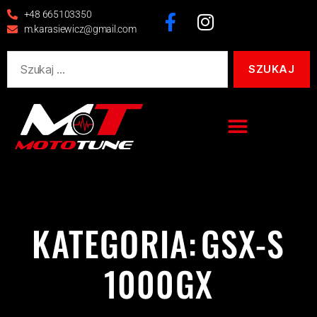
+48 665103350
m.karasiewicz@gmail.com
KATEGORIA:
GSX-S
1000GX