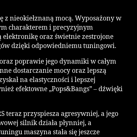
ncję z nieokiełznaną mocą. Wyposażony w
nym charakterem i precyzyjnym
elektronikę oraz świetnie zestrojone
gów dzięki odpowiedniemu tuningowi.
 oraz poprawie jego dynamiki w całym
nne dostarczanie mocy oraz lepszą
skał na elastyczności i lepszej
wnież efektowne „Pops&Bangs” – dźwięki
 teraz przyspiesza agresywniej, a jego
owej silnik działa płynniej, a
uningu maszyna stała się jeszcze