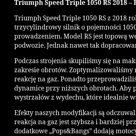
Triumph Speed Triple 1050 RS 2018 – 
Triumph Speed Triple 1050 RS z 2018 ro
trzycylindrowy silnik o pojemności 10
prowadzeniem. Model RS jest topową wer
podwozie. Jednak nawet tak dopracowa
Podczas strojenia skupiliśmy się na m
zakresie obrotów. Zoptymalizowaliśmy 
reakcję na gaz. Ponadto przeprowadziliś
dynamice przy niższych obrotach. Aby 
wystrzałów z wydechu, które idealnie w
Efekty naszych modyfikacji są odczuwal
reakcja na gaz jest szybsza i bardziej 
dodatkowe „Pops&Bangs” dodają motocykl