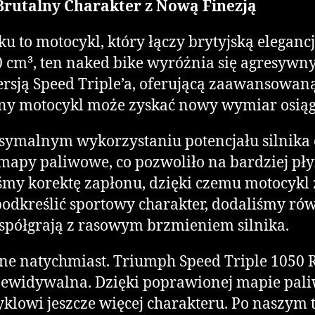
Brutalny Charakter z Nową Finezją
ku to motocykl, który łączy brytyjską elega
50 cm³, ten naked bike wyróżnia się agresyw
sją Speed Triple’a, oferującą zaawansowaną 
ny motocykl może zyskać nowy wymiar osią
aksymalnym wykorzystaniu potencjału silnika
mapy paliwowe, co pozwoliło na bardziej pły
my korektę zapłonu, dzięki czemu motocykl zy
podkreślić sportowy charakter, dodaliśmy ró
spółgrają z rasowym brzmieniem silnika.
ne natychmiast. Triumph Speed Triple 1050 RS
przewidywalna. Dzięki poprawionej mapie paliw
owi jeszcze więcej charakteru. Po naszym t