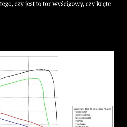
go, czy jest to tor wyścigowy, czy kręte