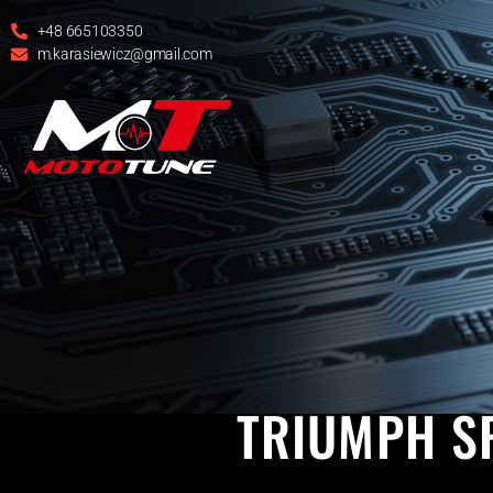
+48 665103350
m.karasiewicz@gmail.com
1050
TRIUMPH SP