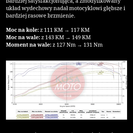
bardziej satysfakcjonująca, a zmodyfikowany
układ wydechowy nadał motocyklowi głębsze i
bardziej rasowe brzmienie.
Moc na kole:
z 111 KM → 117 KM
Moc na wale:
z 143 KM → 149 KM
Moment na wale:
z 127 Nm → 131 Nm