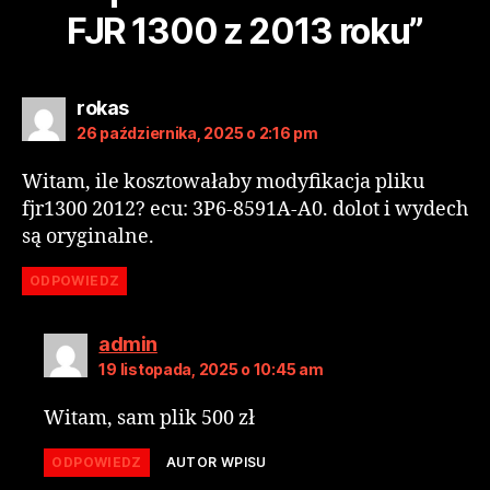
FJR 1300 z 2013 roku”
rokas
26 października, 2025 o 2:16 pm
Witam, ile kosztowałaby modyfikacja pliku
fjr1300 2012? ecu: 3P6-8591A-A0. dolot i wydech
są oryginalne.
ODPOWIEDZ
admin
19 listopada, 2025 o 10:45 am
Witam, sam plik 500 zł
ODPOWIEDZ
AUTOR WPISU