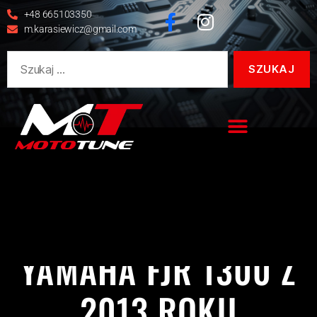
+48 665103350
m.karasiewicz@gmail.com
FJR 1300
REALIZACJE
YAMAHA
YAMAHA FJR 1300 Z
2013 ROKU