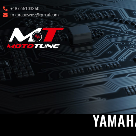
+48 665103350
m.karasiewicz@gmail.com
MT-07
MT
YAMAHA