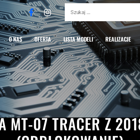
O NAS
OFERTA
LISTA MODELI
REALIZACJE
-07 TRACER
ODBLOKOWANIE
REALIZACJE
TRACE
 MT-07 TRACER Z 20