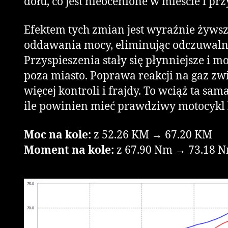
dołu, co jest nieocenione w mieście i p
Efektem tych zmian jest wyraźnie żywsz
oddawania mocy, eliminując odczuwalne
Przyspieszenia stały się płynniejsze i m
poza miasto. Poprawa reakcji na gaz zw
więcej kontroli i frajdy. To wciąż ta sa
ile powinien mieć prawdziwy motocykl 
Moc na kole:
z 52.26 KM → 67.20 KM
Moment na kole:
z 67.90 Nm → 73.18 