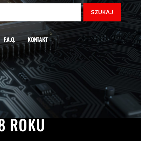
F.A.Q.
KONTAKT
R
YAMAHA
18 ROKU