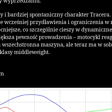
rzy wyprzedzaniu.
y i bardziej spontaniczny charakter Tracera.
 wcześniej przydławienia i ograniczenia w 
ocniejsze, co szczególnie cieszy w dynamiczn
iększa pewność prowadzenia – motocykl reaguj
ma wszechstronna maszyna, ale teraz ma w sobie
klasy middleweight.
Nm