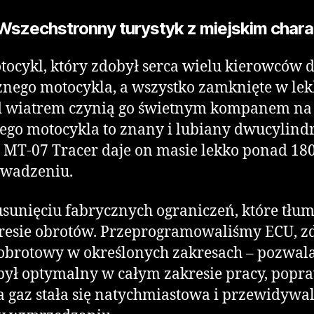
Wszechstronny turystyk z miejskim char
ocykl, który zdobył serca wielu kierowców d
znego motocykla, a wszystko zamknięte w le
d wiatrem czynią go świetnym kompanem na da
ego motocykla to znany i lubiany dwucylindr
MT-07 Tracer daje on masie lekko ponad 180 
owadzeniu.
sunięciu fabrycznych ograniczeń, które tłumi
resie obrotów. Przeprogramowaliśmy ECU, zd
obrotowy w określonych zakresach – pozwala
ł optymalny w całym zakresie pracy, popraw
gaz stała się natychmiastowa i przewidywalna