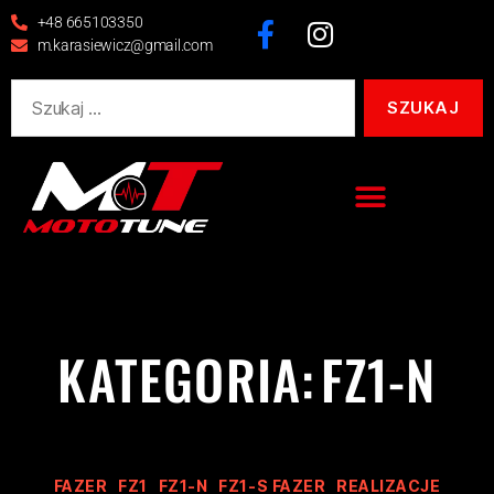
+48 665103350
m.karasiewicz@gmail.com
KATEGORIA:
FZ1-N
FAZER
FZ1
FZ1-N
FZ1-S FAZER
REALIZACJE