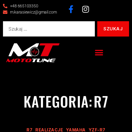
+48 665103350
m.karasiewicz@gmail.com
KATEGORIA:
R7
R7
REALIZACJE
YAMAHA
YZF-R7