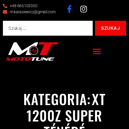
+48 665103350
m.karasiewicz@gmail.com
KATEGORIA:
XT
1200Z SUPER