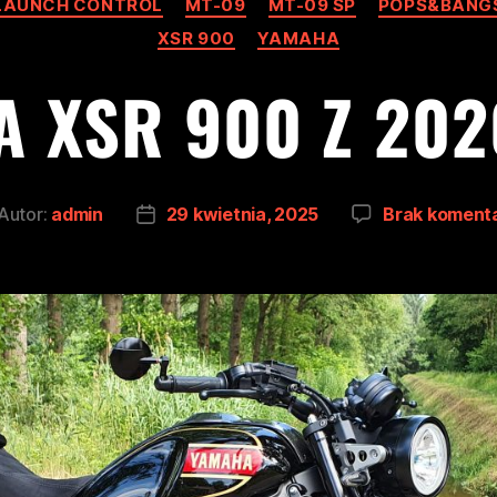
LAUNCH CONTROL
MT-09
MT-09 SP
POPS&BANG
XSR 900
YAMAHA
 XSR 900 Z 20
Autor:
admin
29 kwietnia, 2025
Brak koment