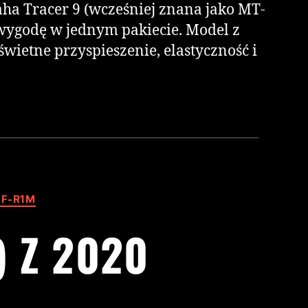
a Tracer 9 (wcześniej znana jako MT-
 wygodę w jednym pakiecie. Model z
wietne przyspieszenie, elastyczność i
ZF-R1M
 Z 2020
R