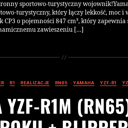
tronny sportowo-turystyczny wojownik!Yamah
towo-turystyczny, który łączy lekkość, moc i
 CP3 o pojemności 847 cm³, który zapewnia ś
dynamicznemu zawieszeniu […]
ER
R1
REALIZACJE
RN65
YAMAHA
YZF-R1
Y
 YZF-R1M (RN65)
ROKU + BLIPPE