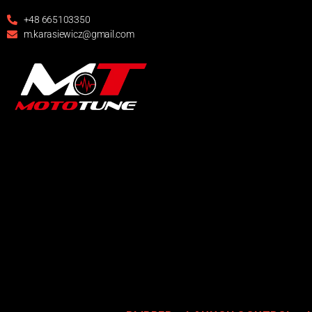
+48 665103350
m.karasiewicz@gmail.com