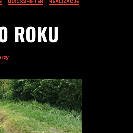
S
QUICKSHIFTER
REALIZACJE
20 ROKU
arzy