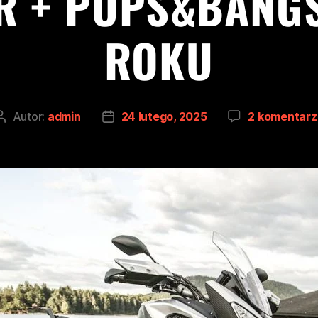
R + POPS&BANGS
ROKU
Autor:
admin
24 lutego, 2025
2 komentarz