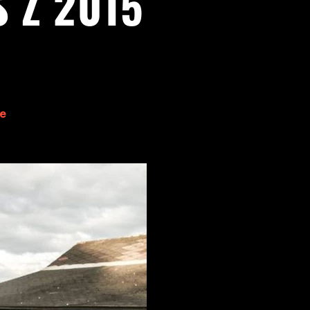
 Z 2015
e