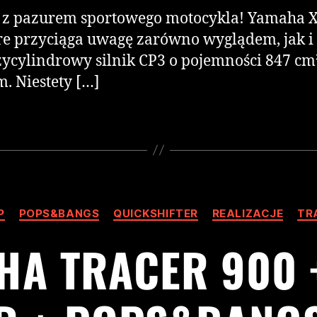
 z pazurem sportowego motocykla! Yamaha XS
tóre przyciąga uwagę zarówno wyglądem, jak i
rzycylindrowy silnik CP3 o pojemności 847 cm
. Niestety […]
P
POPS&BANGS
QUICKSHIFTER
REALIZACJE
TR
HA TRACER 900 +