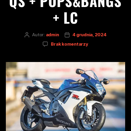
QS + POPS&BANGS
+ LC
Autor:
admin
4 grudnia, 2024
Brak komentarzy