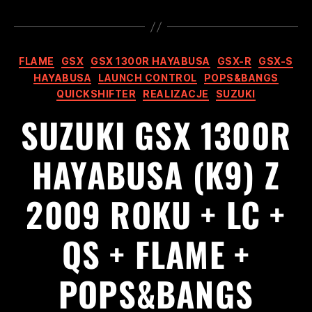
FLAME
GSX
GSX 1300R HAYABUSA
GSX-R
GSX-S
HAYABUSA
LAUNCH CONTROL
POPS&BANGS
QUICKSHIFTER
REALIZACJE
SUZUKI
SUZUKI GSX 1300R
HAYABUSA (K9) Z
2009 ROKU + LC +
QS + FLAME +
POPS&BANGS