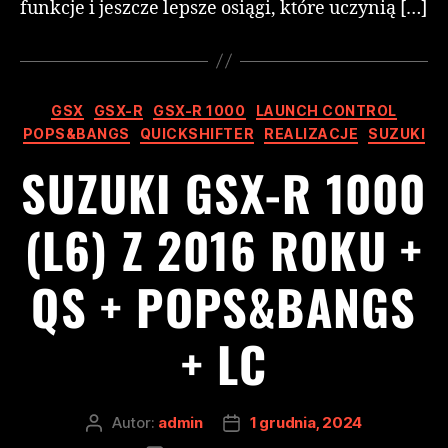
funkcje i jeszcze lepsze osiągi, które uczynią […]
GSX
GSX-R
GSX-R 1000
LAUNCH CONTROL
POPS&BANGS
QUICKSHIFTER
REALIZACJE
SUZUKI
SUZUKI GSX-R 1000
(L6) Z 2016 ROKU +
QS + POPS&BANGS
+ LC
Autor:
admin
1 grudnia, 2024