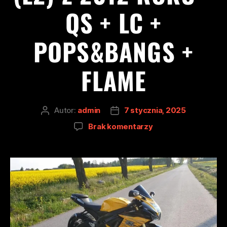
QS + LC +
POPS&BANGS +
FLAME
Autor:
admin
7 stycznia, 2025
Brak komentarzy