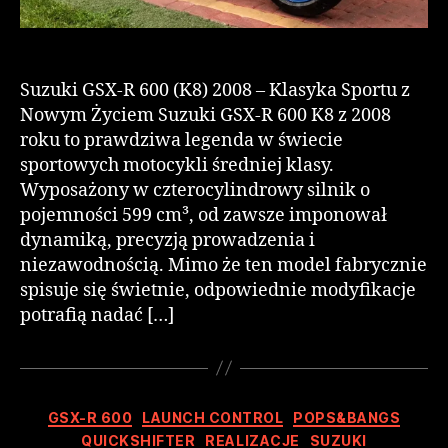
Suzuki GSX-R 600 (K8) 2008 – Klasyka Sportu z
Nowym Życiem Suzuki GSX-R 600 K8 z 2008
roku to prawdziwa legenda w świecie
sportowych motocykli średniej klasy.
Wyposażony w czterocylindrowy silnik o
pojemności 599 cm³, od zawsze imponował
dynamiką, precyzją prowadzenia i
niezawodnością. Mimo że ten model fabrycznie
spisuje się świetnie, odpowiednie modyfikacje
potrafią nadać […]
GSX-R 600
LAUNCH CONTROL
POPS&BANGS
QUICKSHIFTER
REALIZACJE
SUZUKI