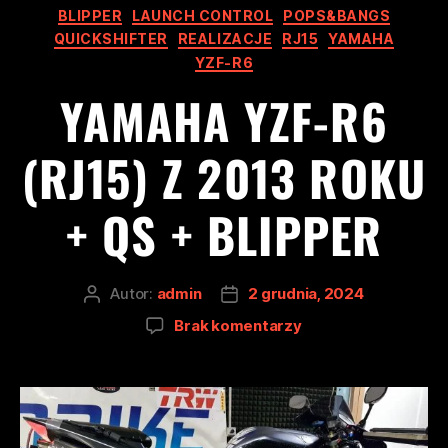
BLIPPER
LAUNCH CONTROL
POPS&BANGS
QUICKSHIFTER
REALIZACJE
RJ15
YAMAHA
YZF-R6
YAMAHA YZF-R6
(RJ15) Z 2013 ROKU
+ QS + BLIPPER
Autor:
admin
2 grudnia, 2024
Brak komentarzy