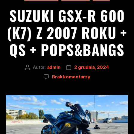
SUZUKI GSX-R 600
(K7) Z 2007 ROKU +
QS + POPS&BANGS
Autor:
admin
2 grudnia, 2024
Brak komentarzy