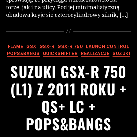
torze, jak i na ulicy. Pod jej minimalistyczną
obudową kryje się czterocylindrowy silnik, […]
FLAME
GSX
GSX-R
GSX-R 750
LAUNCH CONTROL
POPS&BANGS
QUICKSHIFTER
REALIZACJE
SUZUKI
SUZUKI GSX-R 750
(L1) Z 2011 ROKU +
QS+ LC +
POPS&BANGS