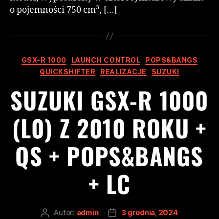
o pojemności 750 cm³, […]
GSX-R 1000
LAUNCH CONTROL
POPS&BANGS
QUICKSHIFTER
REALIZACJE
SUZUKI
SUZUKI GSX-R 1000
(L0) Z 2010 ROKU +
QS + POPS&BANGS
+ LC
Autor:
admin
3 grudnia, 2024