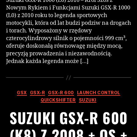
Suzuki GSX-R 1000 (L0) 2010 – Król Szos z
Nowym Rykiem i Funkcjami Suzuki GSX-R 1000
(L0) z 2010 roku to legenda sportowych
motocykli, która od lat budzi podziw na drogach
i torach. Wyposażony w rzędowy
czterocylindrowy silnik o pojemności 999 cm³,
oferuje doskonałą równowagę między mocą,
precyzją prowadzenia i niezawodnością.
Jednak każda legenda może […]
GSX
GSX-R
GSX-R 600
LAUNCH CONTROL
QUICKSHIFTER
SUZUKI
SUZUKI GSX-R 600
(K8) Z 2008 + QS +