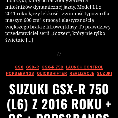
motocykl, który od lat zdobywa serca
miłośników dynamicznej jazdy. Model L1 z
2011 roku łączy lekkość i zwinność typową dla
maszyn 600 cm³ z mocą i elastycznością
większego brata z litrowej klasy. To prawdziwy
przedstawiciel serii „Gixxer”, który nie tylko
świetnie […]
GSX
GSX-R
GSX-R 750
LAUNCH CONTROL
POPS&BANGS
QUICKSHIFTER
REALIZACJE
SUZUKI
SUZUKI GSX-R 750
(L6) Z 2016 ROKU +