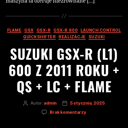
maszyna ta oferuje niezrównane […]
FLAME
GSX
GSX-R
GSX-R 600
LAUNCH CONTROL
QUICKSHIFTER
REALIZACJE
SUZUKI
SUZUKI GSX-R (L1)
600 Z 2011 ROKU +
QS + LC + FLAME
Autor:
admin
5 stycznia, 2025
Brak komentarzy