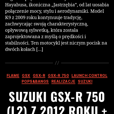
Hayabusa, ikoniczna „Jastrzębia”, od lat uosabia
połączenie mocy, stylu i aerodynamiki. Model
K9 z 2009 roku kontynuuje tradycję,
zachwycając swoją charakterystyczną,
opływową sylwetką, która została
zaprojektowana z myślą o prędkości i
stabilności. Ten motocykl jest niczym pocisk na
dwóch kołach […]
FLAME
GSX
GSX-R
GSX-R 750
LAUNCH CONTROL
POPS&BANGS
REALIZACJE
SUZUKI
SUZUKI GSX-R 750
(L2) Z 2012 ROKU +