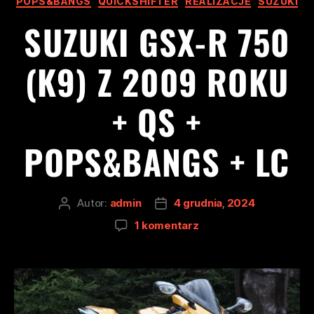
POPS&BANGS
QUICKSHIFTER
REALIZACJE
SUZUKI
SUZUKI GSX-R 750
(K9) Z 2009 ROKU
+ QS +
POPS&BANGS + LC
Autor:
admin
4 grudnia, 2024
1 komentarz