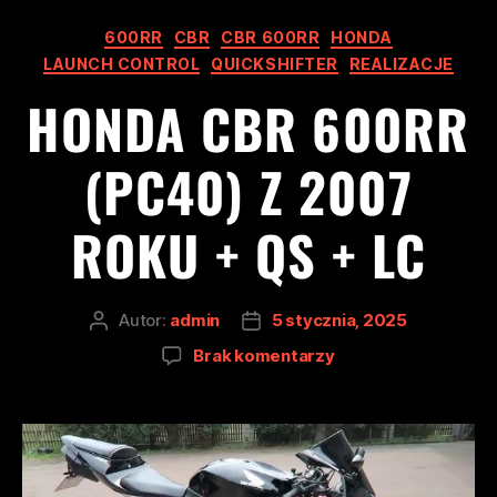
600RR
CBR
CBR 600RR
HONDA
LAUNCH CONTROL
QUICKSHIFTER
REALIZACJE
HONDA CBR 600RR
(PC40) Z 2007
ROKU + QS + LC
Autor:
admin
5 stycznia, 2025
Brak komentarzy