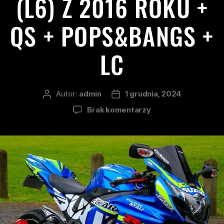
(L6) Z 2016 ROKU +
QS + POPS&BANGS +
LC
Autor:
admin
1 grudnia, 2024
Brak komentarzy