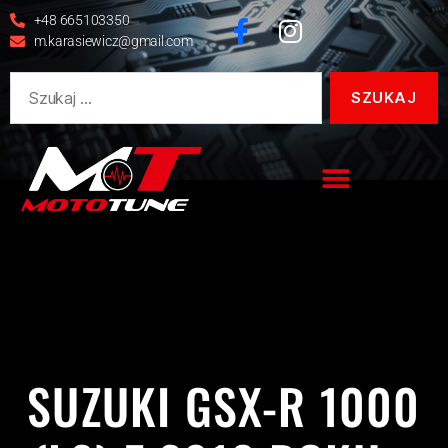
+48 665103350
m.karasiewicz@gmail.com
GSX
GSX-R
GSX-R 1000
LAUNCH CONTROL
POPS&BANGS
QUICKSHIFTER
REALIZACJE
SUZUKI
SUZUKI GSX-R 1000