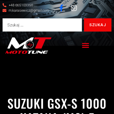
+48 665103350
m.karasiewicz@gmail.com
GSX
GSX-S
GSX-S 1000
GSX-S 1000 KATANA
KATANA
POPS&BANGS
QUICKSHIFTER
SUZUKI
SUZUKI GSX-S 1000