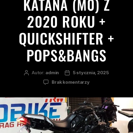
KATANA (M0) Z
2020 ROKU +
QUICKSHIFTER +
POPS&BANGS
Autor:
admin
5 stycznia, 2025
Brak komentarzy