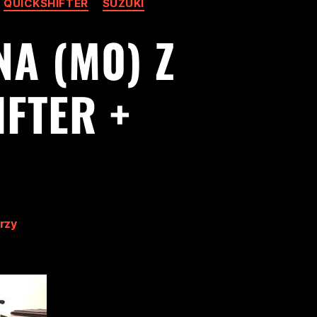
QUICKSHIFTER
SUZUKI
NA (M0) Z
FTER +
rzy