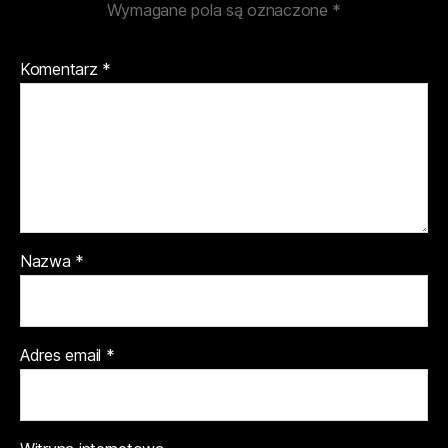
Wymagane pola są oznaczone
*
Komentarz
*
Nazwa
*
Adres email
*