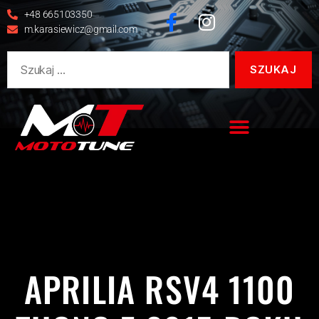
+48 665103350
m.karasiewicz@gmail.com
1100
1100 V4
APRILIA
REALIZACJE
RSV4
RSV4 1100 TUONO
TUONO
TUONO V4
APRILIA RSV4 1100