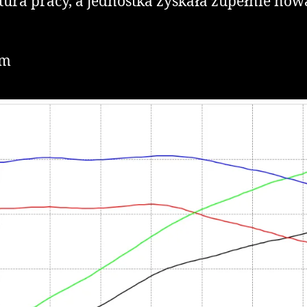
tura pracy, a jednostka zyskała zupełnie n
Nm