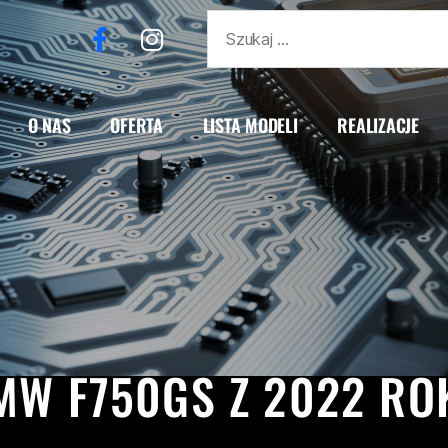
O NAS
OFERTA
LISTA MODELI
REALIZACJE
BMW
F750GS
REALIZACJE
MW F750GS Z 2022 RO