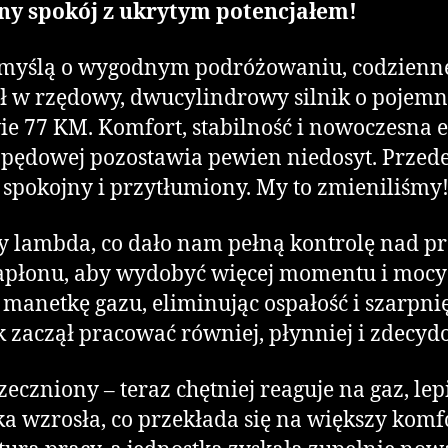
zny spokój z ukrytym potencjałem!
myślą o wygodnym podróżowaniu, codziennej 
 w rzędowy, dwucylindrowy silnik o pojemnoś
ie 77 KM. Komfort, stabilność i nowoczesna 
apędowej pozostawia pewien niedosyt. Przede
 spokojny i przytłumiony. My to zmieniliśmy
y lambda, co dało nam pełną kontrolę nad pr
apłonu, aby wydobyć więcej momentu i mocy
manetkę gazu, eliminując ospałość i szarpni
k zaczął pracować równiej, płynniej i zdecy
zeczniony – teraz chętniej reaguje na gaz, lepi
ika wzrosła, co przekłada się na większy kom