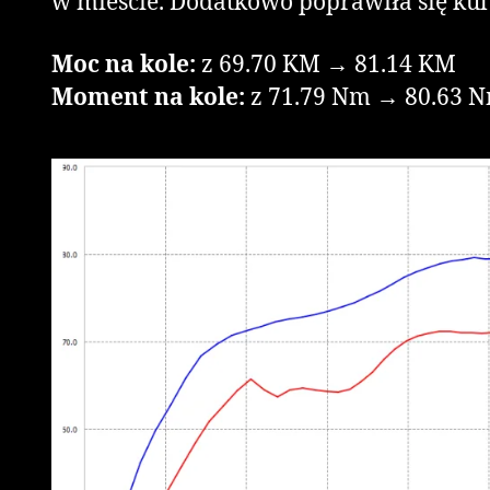
w mieście. Dodatkowo poprawiła się kul
Moc na kole:
z 69.70 KM → 81.14 KM
Moment na kole:
z 71.79 Nm → 80.63 