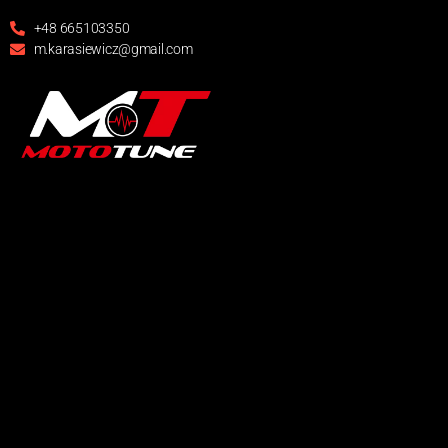
+48 665103350
m.karasiewicz@gmail.com