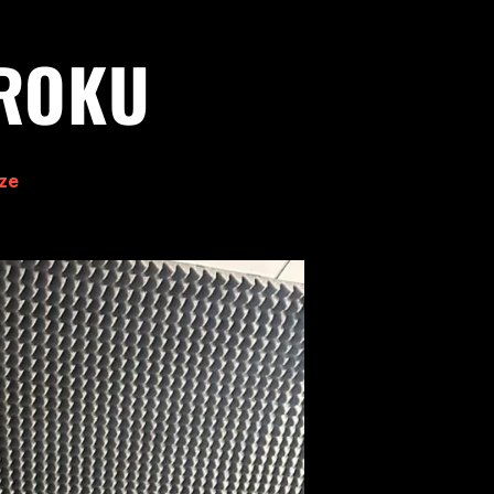
 ROKU
ze